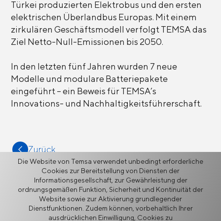
Türkei produzierten Elektrobus und den ersten
elektrischen Überlandbus Europas. Mit einem
zirkulären Geschäftsmodell verfolgt TEMSA das
Ziel Netto-Null-Emissionen bis 2050.
In den letzten fünf Jahren wurden 7 neue
Modelle und modulare Batteriepakete
eingeführt – ein Beweis für TEMSA’s
Innovations- und Nachhaltigkeitsführerschaft.
Zurück
Die Website von Temsa verwendet unbedingt erforderliche
Cookies zur Bereitstellung von Diensten der
Informationsgesellschaft, zur Gewährleistung der
ordnungsgemäßen Funktion, Sicherheit und Kontinuität der
Website sowie zur Aktivierung grundlegender
Dienstfunktionen. Zudem können, vorbehaltlich Ihrer
Mehr
ausdrücklichen Einwilligung, Cookies zu