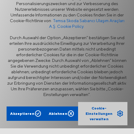
Personalisierungszwecken und zur Verbesserung des
Nutzererlebnisses unserer Website eingesetzt werden.
Mobilitätslösungen
Umfassende Informationen zu den Cookies finden Sie in der
Globaler Fußabdruck
Cookie-Richtlinie von
Temsa Skoda Sabancı Ulaşım Araçları
A.Ş. Cookie Policy.
Innovation bei TEMSA
Durch Auswahl der Option „Akzeptieren“ bestätigen Sie und
erteilen Ihre ausdrückliche Einwilligung zur Verarbeitung Ihrer
personenbezogenen Daten mittels nicht unbedingt
erforderlicher Cookies für die in der Cookie-Richtlinie
angegebenen Zwecke. Durch Auswahl von „Ablehnen“ können
Sie die Verwendung nicht unbedingt erforderlicher Cookies
ablehnen; unbedingt erforderliche Cookies bleiben jedoch
aufgrund berechtigter Interessen und/oder der Notwendigkeit
Informationssicherheitspolitik
Rechtlicher Hinweis
zur Erbringung von Diensten der Informationsgesellschaft aktiv.
Datenschutz
Cookie-Richtlinie
Um Ihre Präferenzen anzupassen, wählen Sie bitte „Cookie-
Lieferantenportal
Ethik-Hotline
Einstellungen verwalten“.
Kontaktformular
Cookie-
check_circle
cancel
settings
Akzeptieren
Ablehnen
Einstellungen
verwalten
TEMSA ist ein auf den Menschen ausgerichteter
Mobilitätsanbieter, der innovative, maßgeschneiderte Lösungen