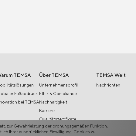
arum TEMSA
Über TEMSA
TEMSA Welt
obilitätslösungen
Unternehmensprofil
Nachrichten
lobaler Fußabdruck
Ethik & Compliance
nnovation bei TEMSA
Nachhaltigkeit
Karriere
Qualitätszertifikate
haft, zur Gewährleistung der ordnungsgemäßen Funktion,
Strategische Partnerschaften
ich Ihrer ausdrücklichen Einwilligung, Cookies zu