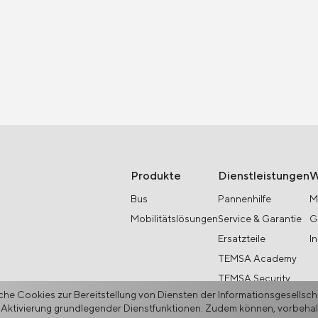
Produkte
Dienstleistungen
W
Bus
Pannenhilfe
M
Mobilitätslösungen
Service & Garantie
G
Ersatzteile
I
TEMSA Academy
TEMSA Security
he Cookies zur Bereitstellung von Diensten der Informationsgesellsc
 Aktivierung grundlegender Dienstfunktionen. Zudem können, vorbehaltl