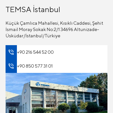
TEMSA İstanbul
Küçük Çamlıca Mahallesi, Kısıklı Caddesi, Şehit
İsmail Moray Sokak No:2/1 34696 Altunizade-
Üsküdar/İstanbul/Türkiye
+90 216 544 52 00
+90 850 577 31 01