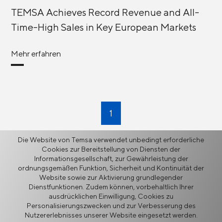
TEMSA Achieves Record Revenue and All-
Time-High Sales in Key European Markets
Mehr erfahren
1
Die Website von Temsa verwendet unbedingt erforderliche
Cookies zur Bereitstellung von Diensten der
Zurück
Informationsgesellschaft, zur Gewährleistung der
ordnungsgemäßen Funktion, Sicherheit und Kontinuität der
Website sowie zur Aktivierung grundlegender
Dienstfunktionen. Zudem können, vorbehaltlich Ihrer
ausdrücklichen Einwilligung, Cookies zu
Personalisierungszwecken und zur Verbesserung des
Mehr
Nutzererlebnisses unserer Website eingesetzt werden.