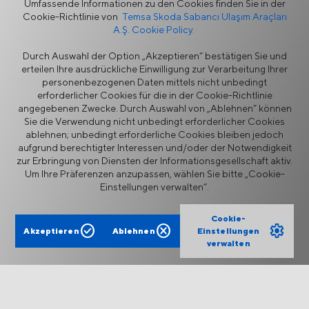
Umfassende Informationen zu den Cookies finden Sie in der
Cookie-Richtlinie von
Temsa Skoda Sabancı Ulaşım Araçları
A.Ş. Cookie Policy.
Nachrichten
Durch Auswahl der Option „Akzeptieren“ bestätigen Sie und
erteilen Ihre ausdrückliche Einwilligung zur Verarbeitung Ihrer
personenbezogenen Daten mittels nicht unbedingt
erforderlicher Cookies für die in der Cookie-Richtlinie
angegebenen Zwecke. Durch Auswahl von „Ablehnen“ können
Sie die Verwendung nicht unbedingt erforderlicher Cookies
ablehnen; unbedingt erforderliche Cookies bleiben jedoch
aufgrund berechtigter Interessen und/oder der Notwendigkeit
Informationssicherheitspolitik
Rechtlicher Hinweis
zur Erbringung von Diensten der Informationsgesellschaft aktiv.
Datenschutz
Cookie-Richtlinie
Um Ihre Präferenzen anzupassen, wählen Sie bitte „Cookie-
Lieferantenportal
Ethik-Hotline
Einstellungen verwalten“.
Kontaktformular
Cookie-
check_circle
cancel
settings
Akzeptieren
Ablehnen
Einstellungen
verwalten
TEMSA ist ein auf den Menschen ausgerichteter
Mobilitätsanbieter, der innovative, maßgeschneiderte Lösungen
für ein Leben ohne Unterbrechungen anbietet.
Copyright © 2025