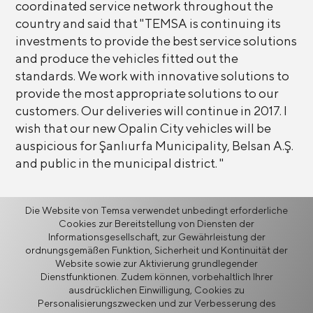
coordinated service network throughout the
country and said that "TEMSA is continuing its
investments to provide the best service solutions
and produce the vehicles fitted out the
standards. We work with innovative solutions to
provide the most appropriate solutions to our
customers. Our deliveries will continue in 2017. I
wish that our new Opalin City vehicles will be
auspicious for Şanlıurfa Municipality, Belsan A.Ş.
and public in the municipal district. "
Die Website von Temsa verwendet unbedingt erforderliche
Cookies zur Bereitstellung von Diensten der
Zurück
Informationsgesellschaft, zur Gewährleistung der
ordnungsgemäßen Funktion, Sicherheit und Kontinuität der
Website sowie zur Aktivierung grundlegender
Dienstfunktionen. Zudem können, vorbehaltlich Ihrer
ausdrücklichen Einwilligung, Cookies zu
Personalisierungszwecken und zur Verbesserung des