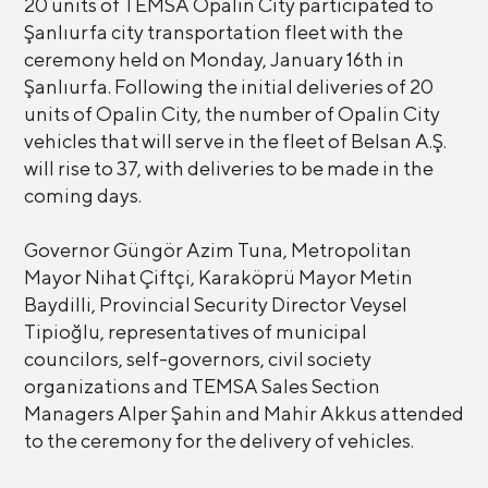
20 units of TEMSA Opalin City participated to
Şanlıurfa city transportation fleet with the
ceremony held on Monday, January 16th in
Şanlıurfa. Following the initial deliveries of 20
units of Opalin City, the number of Opalin City
vehicles that will serve in the fleet of Belsan A.Ş.
will rise to 37, with deliveries to be made in the
coming days.
Governor Güngör Azim Tuna, Metropolitan
Mayor Nihat Çiftçi, Karaköprü Mayor Metin
Baydilli, Provincial Security Director Veysel
Tipioğlu, representatives of municipal
councilors, self-governors, civil society
organizations and TEMSA Sales Section
Managers Alper Şahin and Mahir Akkus attended
to the ceremony for the delivery of vehicles.