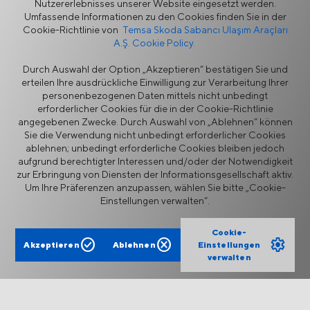
Mehr
Nutzererlebnisses unserer Website eingesetzt werden.
Umfassende Informationen zu den Cookies finden Sie in der
Cookie-Richtlinie von
Temsa Skoda Sabancı Ulaşım Araçları
A.Ş. Cookie Policy.
Nachrichten
Durch Auswahl der Option „Akzeptieren“ bestätigen Sie und
erteilen Ihre ausdrückliche Einwilligung zur Verarbeitung Ihrer
personenbezogenen Daten mittels nicht unbedingt
erforderlicher Cookies für die in der Cookie-Richtlinie
angegebenen Zwecke. Durch Auswahl von „Ablehnen“ können
Sie die Verwendung nicht unbedingt erforderlicher Cookies
ablehnen; unbedingt erforderliche Cookies bleiben jedoch
aufgrund berechtigter Interessen und/oder der Notwendigkeit
Informationssicherheitspolitik
Rechtlicher Hinweis
zur Erbringung von Diensten der Informationsgesellschaft aktiv.
Datenschutz
Cookie-Richtlinie
Um Ihre Präferenzen anzupassen, wählen Sie bitte „Cookie-
Lieferantenportal
Ethik-Hotline
Einstellungen verwalten“.
Kontaktformular
Cookie-
check_circle
cancel
settings
Akzeptieren
Ablehnen
Einstellungen
verwalten
TEMSA ist ein auf den Menschen ausgerichteter
Mobilitätsanbieter, der innovative, maßgeschneiderte Lösungen
für ein Leben ohne Unterbrechungen anbietet.
Copyright © 2025