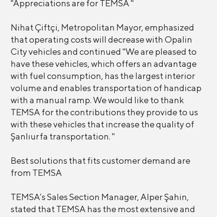
"Appreciations are for TEMSA "
Nihat Çiftçi, Metropolitan Mayor, emphasized
that operating costs will decrease with Opalin
City vehicles and continued "We are pleased to
have these vehicles, which offers an advantage
with fuel consumption, has the largest interior
volume and enables transportation of handicap
with a manual ramp. We would like to thank
TEMSA for the contributions they provide to us
with these vehicles that increase the quality of
Şanlıurfa transportation. "
Best solutions that fits customer demand are
from TEMSA
TEMSA’s Sales Section Manager, Alper Şahin,
stated that TEMSA has the most extensive and