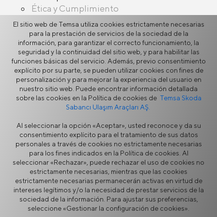
Ética y Cumplimiento
El sitio web de Temsa utiliza cookies estrictamente necesarias
Programa de Cumplimiento de TEMSA
para la prestación de servicios de la sociedad de la
Políticas de Ética y Cumplimiento
información, para garantizar el correcto funcionamiento, la
Línea Ética de TEMSA
seguridad y la continuidad del sitio web, y para habilitar las
funciones básicas del servicio. Además, previo consentimiento
Sostenibilidad
explícito por su parte, se pueden utilizar cookies con fines de
Recursos Humanos
personalización y para mejorar la experiencia del usuario en
Certificados de Calidad
nuestro sitio web. Puede encontrar información detallada
sobre las cookies en la Política de cookies de
Temsa Skoda
Alianzas Estratégicas
Sabancı Ulaşım Araçları AŞ.
Al seleccionar la opción «Aceptar», usted reconoce y da su
consentimiento explícito para el tratamiento de sus datos
personales a través de cookies no estrictamente necesarias
para los fines indicados en la Política de cookies. Al
seleccionar «Rechazar», puede rechazar el uso de cookies no
estrictamente necesarias, mientras que las cookies
estrictamente necesarias permanecerán activas en virtud de
Seguridad de la Información
Aviso Legal
intereses legítimos y/o la necesidad de prestar servicios de la
Privacidad
Política de Cookies
sociedad de la información. Para ajustar sus preferencias,
Portal de proveedores
Línea directa de ética
seleccione «Gestionar la configuración de cookies».
Formulario de contacto