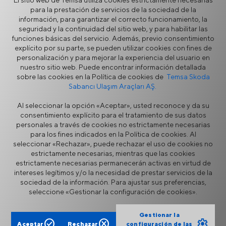
Más
El sitio web de Temsa utiliza cookies estrictamente necesarias
para la prestación de servicios de la sociedad de la
información, para garantizar el correcto funcionamiento, la
seguridad y la continuidad del sitio web, y para habilitar las
Autobús
funciones básicas del servicio. Además, previo consentimiento
Soluciones de Movilidad
explícito por su parte, se pueden utilizar cookies con fines de
personalización y para mejorar la experiencia del usuario en
Electrificación
nuestro sitio web. Puede encontrar información detallada
e-Quad
sobre las cookies en la Política de cookies de
Temsa Skoda
Sabancı Ulaşım Araçları AŞ.
Al seleccionar la opción «Aceptar», usted reconoce y da su
consentimiento explícito para el tratamiento de sus datos
personales a través de cookies no estrictamente necesarias
para los fines indicados en la Política de cookies. Al
seleccionar «Rechazar», puede rechazar el uso de cookies no
estrictamente necesarias, mientras que las cookies
estrictamente necesarias permanecerán activas en virtud de
Seguridad de la Información
Aviso Legal
intereses legítimos y/o la necesidad de prestar servicios de la
Privacidad
Política de Cookies
sociedad de la información. Para ajustar sus preferencias,
Portal de proveedores
Línea directa de ética
seleccione «Gestionar la configuración de cookies».
Formulario de contacto
Gestionar la
check_circle
cancel
settings
Aceptar
Rechazar
configuración de las