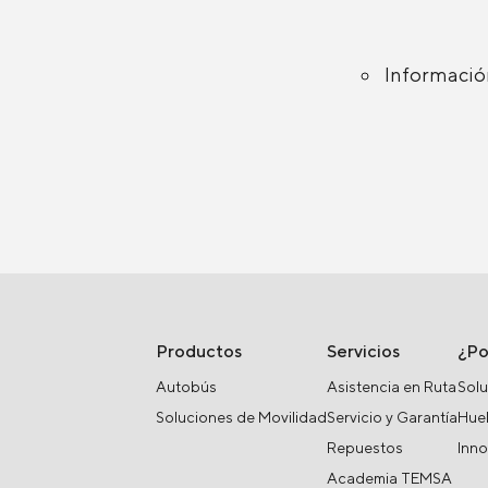
Informació
Productos
Servicios
¿P
Autobús
Asistencia en Ruta
Solu
Soluciones de Movilidad
Servicio y Garantía
Huel
Repuestos
Inn
Academia TEMSA