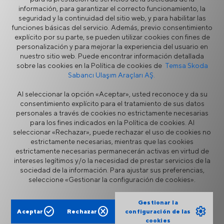
información, para garantizar el correcto funcionamiento, la
seguridad y la continuidad del sitio web, y para habilitar las
funciones básicas del servicio. Además, previo consentimiento
explícito por su parte, se pueden utilizar cookies con fines de
personalización y para mejorar la experiencia del usuario en
nuestro sitio web. Puede encontrar información detallada
sobre las cookies en la Política de cookies de
Temsa Skoda
Sabancı Ulaşım Araçları AŞ.
Prestij
Al seleccionar la opción «Aceptar», usted reconoce y da su
consentimiento explícito para el tratamiento de sus datos
personales a través de cookies no estrictamente necesarias
para los fines indicados en la Política de cookies. Al
seleccionar «Rechazar», puede rechazar el uso de cookies no
estrictamente necesarias, mientras que las cookies
estrictamente necesarias permanecerán activas en virtud de
Seguridad de la Información
Aviso Legal
intereses legítimos y/o la necesidad de prestar servicios de la
Privacidad
Política de Cookies
sociedad de la información. Para ajustar sus preferencias,
Portal de proveedores
Línea directa de ética
seleccione «Gestionar la configuración de cookies».
Formulario de contacto
Gestionar la
check_circle
cancel
settings
Aceptar
Rechazar
configuración de las
cookies