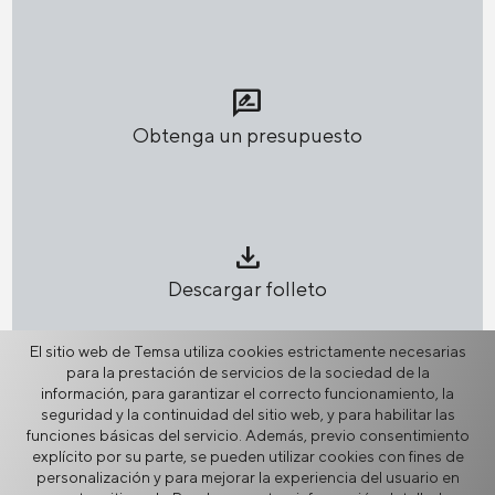
rate_review
Obtenga un presupuesto
download
Descargar folleto
El sitio web de Temsa utiliza cookies estrictamente necesarias
para la prestación de servicios de la sociedad de la
información, para garantizar el correcto funcionamiento, la
network_node
seguridad y la continuidad del sitio web, y para habilitar las
funciones básicas del servicio. Además, previo consentimiento
Compartir
explícito por su parte, se pueden utilizar cookies con fines de
personalización y para mejorar la experiencia del usuario en