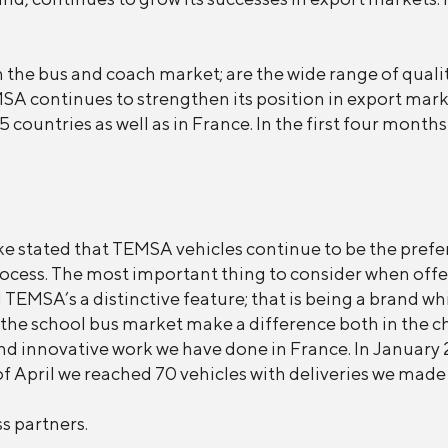
he bus and coach market; are the wide range of quality 
SA continues to strengthen its position in export mark
5 countries as well as in France. In the first four mont
 stated that TEMSA vehicles continue to be the prefe
process. The most important thing to consider when offe
d TEMSA’s a distinctive feature; that is being a brand whi
he school bus market make a difference both in the char
d innovative work we have done in France. In January 
of April we reached 70 vehicles with deliveries we made
s partners.