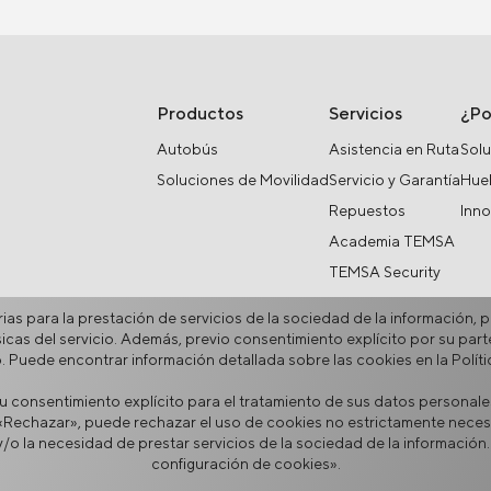
Productos
Servicios
¿P
Autobús
Asistencia en Ruta
Solu
Soluciones de Movilidad
Servicio y Garantía
Huel
Repuestos
Inn
Academia TEMSA
TEMSA Security
ias para la prestación de servicios de la sociedad de la información, p
ásicas del servicio. Además, previo consentimiento explícito por su part
b. Puede encontrar información detallada sobre las cookies en la Polí
u consentimiento explícito para el tratamiento de sus datos personale
tica de Cookies
Portal de proveedores
Línea directa de ética
Fo
ar «Rechazar», puede rechazar el uso de cookies no estrictamente neces
/o la necesidad de prestar servicios de la sociedad de la información.
configuración de cookies».