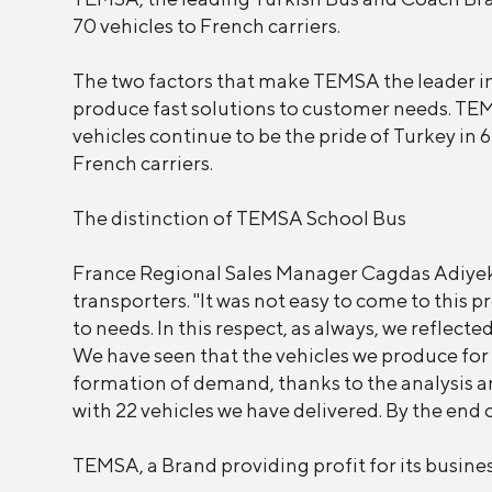
70 vehicles to French carriers.
The two factors that make TEMSA the leader in t
produce fast solutions to customer needs. TEM
vehicles continue to be the pride of Turkey in 6
French carriers.
The distinction of TEMSA School Bus
France Regional Sales Manager Cagdas Adiyeke
transporters. "It was not easy to come to this 
to needs. In this respect, as always, we reflecte
We have seen that the vehicles we produce for t
formation of demand, thanks to the analysis an
with 22 vehicles we have delivered. By the end 
TEMSA, a Brand providing profit for its busines