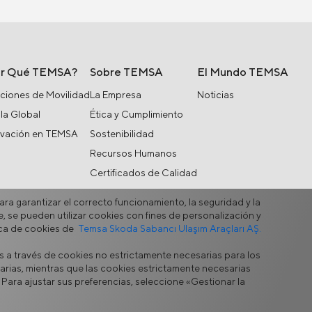
or Qué TEMSA?
Sobre TEMSA
El Mundo TEMSA
ciones de Movilidad
La Empresa
Noticias
la Global
Ética y Cumplimiento
ovación en TEMSA
Sostenibilidad
Recursos Humanos
Certificados de Calidad
Alianzas Estratégicas
ara garantizar el correcto funcionamiento, la seguridad y la
e, se pueden utilizar cookies con fines de personalización y
tica de cookies de
Temsa Skoda Sabancı Ulaşım Araçları AŞ.
s a través de cookies no estrictamente necesarias para los
rmulario de contacto
arias, mientras que las cookies estrictamente necesarias
 Para ajustar sus preferencias, seleccione «Gestionar la