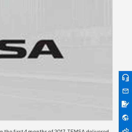
n the first 4 months of 2017, TEMSA delivered