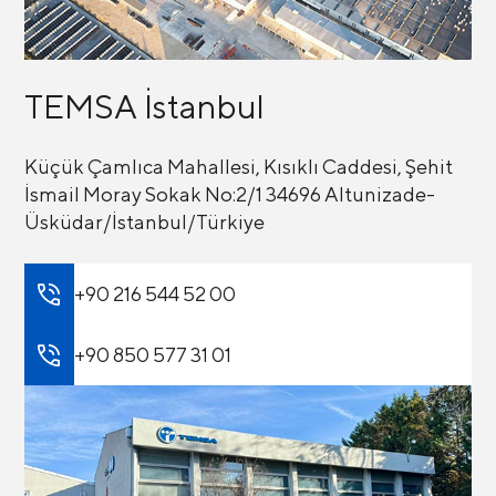
TEMSA İstanbul
Küçük Çamlıca Mahallesi, Kısıklı Caddesi, Şehit
İsmail Moray Sokak No:2/1 34696 Altunizade-
Üsküdar/İstanbul/Türkiye
+90 216 544 52 00
+90 850 577 31 01