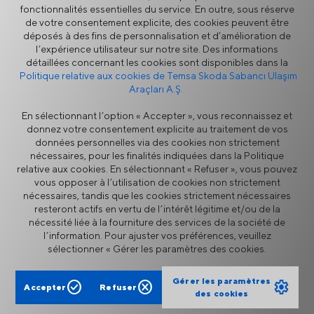
fonctionnalités essentielles du service. En outre, sous réserve
de votre consentement explicite, des cookies peuvent être
déposés à des fins de personnalisation et d’amélioration de
l’expérience utilisateur sur notre site. Des informations
détaillées concernant les cookies sont disponibles dans la
À propos de TEMSA
Politique relative aux cookies de Temsa Skoda Sabancı Ulaşım
Araçları A.Ş.
En sélectionnant l’option « Accepter », vous reconnaissez et
donnez votre consentement explicite au traitement de vos
données personnelles via des cookies non strictement
nécessaires, pour les finalités indiquées dans la Politique
relative aux cookies. En sélectionnant « Refuser », vous pouvez
vous opposer à l’utilisation de cookies non strictement
nécessaires, tandis que les cookies strictement nécessaires
resteront actifs en vertu de l’intérêt légitime et/ou de la
TEMSA en Chiffres
nécessité liée à la fourniture des services de la société de
l’information. Pour ajuster vos préférences, veuillez
sélectionner « Gérer les paramètres des cookies.
Gérer les paramètres
check_circle
cancel
settings
Accepter
Refuser
des cookies