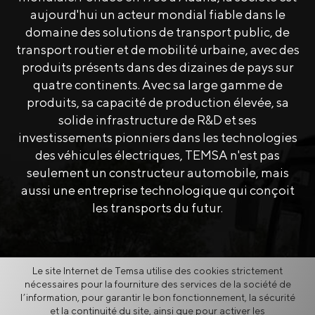
aujourd'hui un acteur mondial fiable dans le
domaine des solutions de transport public, de
transport routier et de mobilité urbaine, avec des
produits présents dans des dizaines de pays sur
quatre continents. Avec sa large gamme de
produits, sa capacité de production élevée, sa
solide infrastructure de R&D et ses
investissements pionniers dans les technologies
des véhicules électriques, TEMSA n'est pas
seulement un constructeur automobile, mais
aussi une entreprise technologique qui conçoit
les transports du futur.
Le site Internet de Temsa utilise des cookies strictement
nécessaires pour la fourniture des services de la société de
l’information, pour garantir le bon fonctionnement, la sécurité
et la continuité du site, ainsi que pour activer les