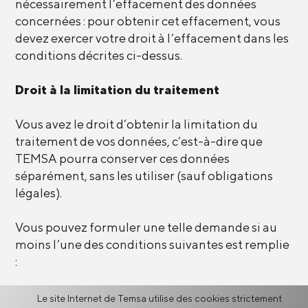
nécessairement l’effacement des données
concernées : pour obtenir cet effacement, vous
devez exercer votre droit à l’effacement dans les
conditions décrites ci-dessus.
Droit à la limitation du traitement
Vous avez le droit d’obtenir la limitation du
traitement de vos données, c’est-à-dire que
TEMSA pourra conserver ces données
séparément, sans les utiliser (sauf obligations
légales).
Vous pouvez formuler une telle demande si au
moins l’une des conditions suivantes est remplie
:
Les données concernées vous paraissent
Le site Internet de Temsa utilise des cookies strictement