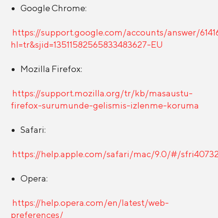
Google Chrome:
https://support.google.com/accounts/answer/6141
hl=tr&sjid=13511582565833483627-EU
Mozilla Firefox:
https://support.mozilla.org/tr/kb/masaustu-
firefox-surumunde-gelismis-izlenme-koruma
Safari:
https://help.apple.com/safari/mac/9.0/#/sfri4073
Opera:
https://help.opera.com/en/latest/web-
preferences/