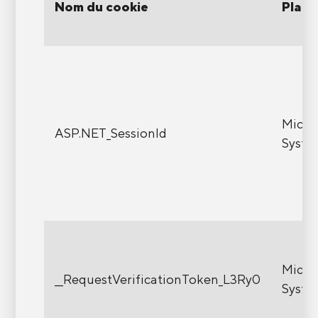
Nom du cookie
Plate
Micro
ASP.NET_SessionId
Syste
Micro
__RequestVerificationToken_L3Ry0
Syste