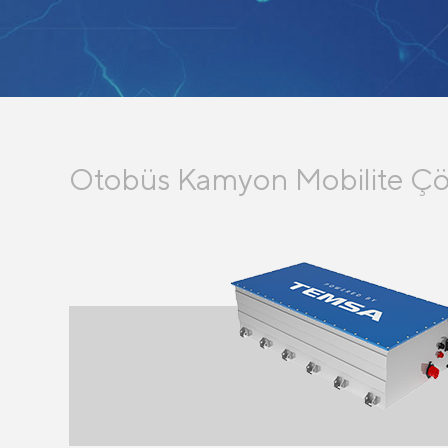
Otobüs
Kamyon
Mobilite Ç