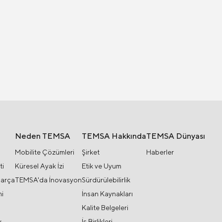
Neden TEMSA
TEMSA Hakkında
TEMSA Dünyası
Mobilite Çözümleri
Şirket
Haberler
ti
Küresel Ayak İzi
Etik ve Uyum
Parça
TEMSA'da İnovasyon
Sürdürülebilirlik
i
İnsan Kaynakları
Kalite Belgeleri
y
İş Birlikleri