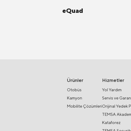
eQuad
Ürünler
Hizmetler
Otobüs
Yol Yardım
Kamyon
Servis ve Garan
Mobilite Çözümleri
Orijinal Yedek 
TEMSA Akadem
Kataforez
TEMSA Securit