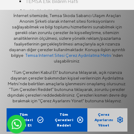
TEMSA Etik Bildirim Hattı
Sürdürülebilirlik
İnternet sitemizde, Temsa Skoda Sabancı Ulaşım Araçları
İnsan Kaynakları
Anonim Şirketi olarak internet sitesi fonksiyonlarını
Kalite Belgeleri
sağlayabilmek ve bilgi toplumu hizmetlerini sunabilmek için
gerekli olan zorunlu çerezler ile kişiselleştirme, sitemizin
İş Birlikleri
analitiklerinin ölçülmesi, sizlere yönelik reklam/pazarlama
faaliyetlerinin gerçekleştirilmesi amaçlarıyla açık rızanıza
dayanan diğer çerezler kullanılmaktadır. Konuya ilişkin ayrıntılı
bilgiye
Temsa İnternet Sitesi Çerez Aydınlatma Metni
’nden
ulaşabilirsiniz.
"Tüm Çerezleri Kabul Et" butonuna tıklayarak, açık rızanıza
dayanan çerezler bakımından kişisel verilerinizin Aydınlatma
Metni’nde belirtilen amaçlarla işlenmesini onaylamış olursunuz.
Bilgi Güvenliği Politikası
Bilgi Toplumu Hizmetleri
“Tüm Çerezleri Reddet” butonuna tıklayarak, zorunlu çerezler
Yasal Uyarı
Gizlilik
dışındaki çerezleri reddedebilirsiniz. Çerezleri kısmen devre dışı
Çerez Politikası
Tedarikçi Portalı
bırakmak için "Çerez Ayarlarını Yönet" butonuna tıklayınız.
Etik İhbar Hattı
İletişim Formu
Fiyat Listesi
Tüm
Tüm
Çerez
check_circle
cancel
settings
Çerezleri
Çerezleri
Ayarlarını
Kabul Et
Reddet
Yönet