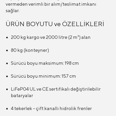
vermeden verimli bir alım/teslimat imkanı
sağlar.
ÜRÜN BOYUTU ve ÖZELLİKLERİ
200 kg kargo ve 2000 litre (2 m³) alan
80 kg (konteyner)
Sürücü boyu maksimum: 198 cm
Sürücü boyu minimum: 157 cm
LiFeP04 UL ve CE sertifikalı değiştirilebilir
bataryalar
4 tekerlek – çift kanallı hidrolik frenler