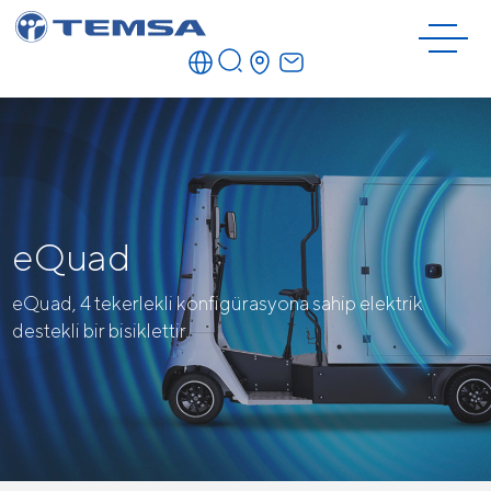
eQuad
eQuad, 4 tekerlekli konfigürasyona sahip elektrik
destekli bir bisiklettir.