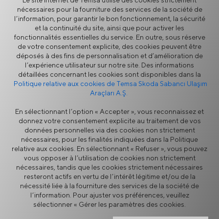
Le site Internet de Temsa utilise des cookies strictement
nécessaires pour la fourniture des services de la société de
l’information, pour garantir le bon fonctionnement, la sécurité
et la continuité du site, ainsi que pour activer les
fonctionnalités essentielles du service. En outre, sous réserve
Plus
de votre consentement explicite, des cookies peuvent être
déposés à des fins de personnalisation et d’amélioration de
l’expérience utilisateur sur notre site. Des informations
détaillées concernant les cookies sont disponibles dans la
Actualités
Politique relative aux cookies de Temsa Skoda Sabancı Ulaşım
Araçları A.Ş.
En sélectionnant l’option « Accepter », vous reconnaissez et
donnez votre consentement explicite au traitement de vos
données personnelles via des cookies non strictement
nécessaires, pour les finalités indiquées dans la Politique
relative aux cookies. En sélectionnant « Refuser », vous pouvez
vous opposer à l’utilisation de cookies non strictement
Politique de Sécurité de
Avertissement Légal
nécessaires, tandis que les cookies strictement nécessaires
l’Information
resteront actifs en vertu de l’intérêt légitime et/ou de la
Confidentialité
Politique Relative Aux Cookies
nécessité liée à la fourniture des services de la société de
Fournisseurs
Ligne d'alerte éthique
l’information. Pour ajuster vos préférences, veuillez
Formulaire de contact
sélectionner « Gérer les paramètres des cookies.