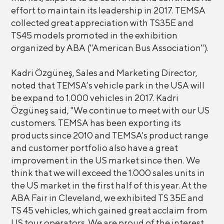
effort to maintain its leadership in 2017. TEMSA
collected great appreciation with TS35E and
TS45 models promoted in the exhibition
organized by ABA ("American Bus Association").
Kadri Özgüneş, Sales and Marketing Director,
noted that TEMSA’s vehicle park in the USA will
be expand to 1.000 vehicles in 2017. Kadri
Özgüneş said, "We continue to meet with our US
customers. TEMSA has been exporting its
products since 2010 and TEMSA's product range
and customer portfolio also have a great
improvement in the US market since then. We
think that we will exceed the 1.000 sales units in
the US market in the first half of this year. At the
ABA Fair in Cleveland, we exhibited TS 35E and
TS 45 vehicles, which gained great acclaim from
US tour operators. We are proud of the interest