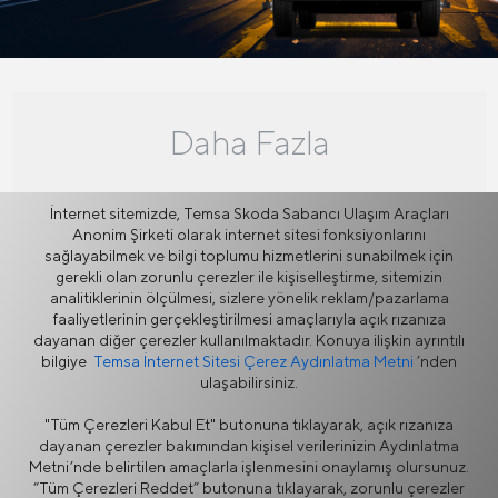
Daha Fazla
İnternet sitemizde, Temsa Skoda Sabancı Ulaşım Araçları
Anonim Şirketi olarak internet sitesi fonksiyonlarını
animated_images
sağlayabilmek ve bilgi toplumu hizmetlerini sunabilmek için
gerekli olan zorunlu çerezler ile kişiselleştirme, sitemizin
Galeri
analitiklerinin ölçülmesi, sizlere yönelik reklam/pazarlama
faaliyetlerinin gerçekleştirilmesi amaçlarıyla açık rızanıza
dayanan diğer çerezler kullanılmaktadır. Konuya ilişkin ayrıntılı
bilgiye
Temsa İnternet Sitesi Çerez Aydınlatma Metni
’nden
ulaşabilirsiniz.
rate_review
"Tüm Çerezleri Kabul Et" butonuna tıklayarak, açık rızanıza
Teklif Alın
dayanan çerezler bakımından kişisel verilerinizin Aydınlatma
Metni’nde belirtilen amaçlarla işlenmesini onaylamış olursunuz.
“Tüm Çerezleri Reddet” butonuna tıklayarak, zorunlu çerezler