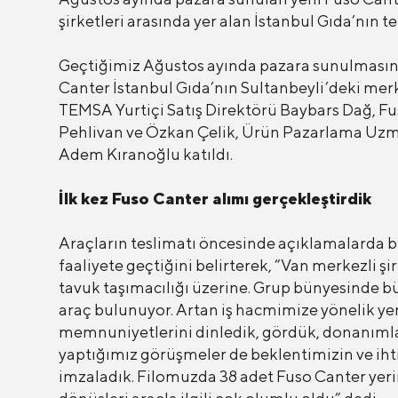
şirketleri arasında yer alan İstanbul Gıda’nın t
Geçtiğimiz Ağustos ayında pazara sunulmasında 
Canter İstanbul Gıda’nın Sultanbeyli’deki mer
TEMSA Yurtiçi Satış Direktörü Baybars Dağ, Fu
Pehlivan ve Özkan Çelik, Ürün Pazarlama Uzm
Adem Kıranoğlu katıldı.
İlk kez Fuso Canter alımı gerçekleştirdik
Araçların teslimatı öncesinde açıklamalarda bu
faaliyete geçtiğini belirterek, “Van merkezli ş
tavuk taşımacılığı üzerine. Grup bünyesinde b
araç bulunuyor. Artan iş hacmimize yönelik yen
memnuniyetlerini dinledik, gördük, donanımlar
yaptığımız görüşmeler de beklentimizin ve iht
imzaladık. Filomuzda 38 adet Fuso Canter yerini