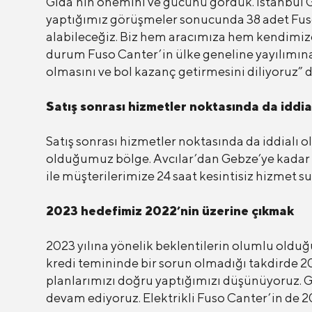
Gıda’nın önemini ve gücünü gördük. İstanbul Gıd
yaptığımız görüşmeler sonucunda 38 adet Fuso Ca
alabileceğiz. Biz hem aracımıza hem kendimize h
durum Fuso Canter’in ülke geneline yayılımına da
olmasını ve bol kazanç getirmesini diliyoruz” d
Satış sonrası hizmetler noktasında da iddial
Satış sonrası hizmetler noktasında da iddialı 
olduğumuz bölge. Avcılar’dan Gebze’ye kadar se
ile müşterilerimize 24 saat kesintisiz hizmet s
2023 hedefimiz 2022’nin üzerine çıkmak
2023 yılına yönelik beklentilerin olumlu oldu
kredi temininde bir sorun olmadığı takdirde 
planlarımızı doğru yaptığımızı düşünüyoruz. Gl
devam ediyoruz. Elektrikli Fuso Canter’in de 