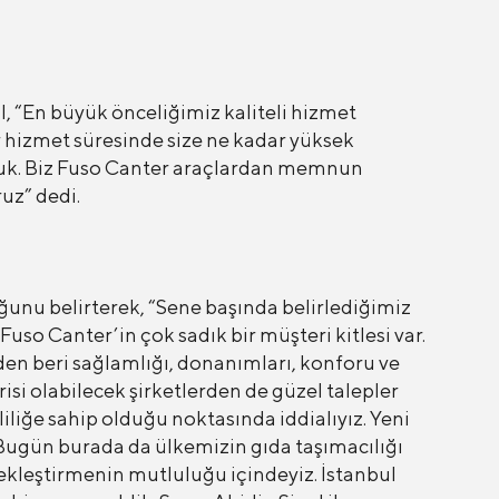
l, “En büyük önceliğimiz kaliteli hizmet
r hizmet süresinde size ne kadar yüksek
olduk. Biz Fuso Canter araçlardan memnun
uz” dedi.
unu belirterek, “Sene başında belirlediğimiz
uso Canter’in çok sadık bir müşteri kitlesi var.
nden beri sağlamlığı, donanımları, konforu ve
isi olabilecek şirketlerden de güzel talepler
iliğe sahip olduğu noktasında iddialıyız. Yeni
 Bugün burada da ülkemizin gıda taşımacılığı
çekleştirmenin mutluluğu içindeyiz. İstanbul