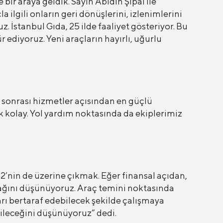
ir araya geldik. Sayın Abidin Şipal ile
ilgili onların geri dönüşlerini, izlenimlerini
 İstanbul Gıda, 25 ilde faaliyet gösteriyor. Bu
r ediyoruz. Yeni araçların hayırlı, uğurlu
ş sonrası hizmetler açısından en güçlü
k kolay. Yol yardım noktasında da ekiplerimiz
’nin de üzerine çıkmak. Eğer finansal açıdan,
ağını düşünüyoruz. Araç temini noktasında
rı bertaraf edebilecek şekilde çalışmaya
bileceğini düşünüyoruz” dedi.