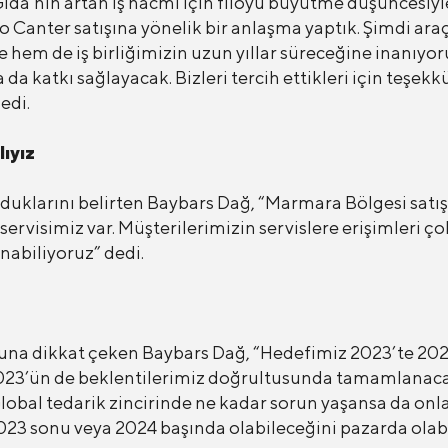
a’nın artan iş hacmi için filoyu büyütme düşüncesiyle b
nter satışına yönelik bir anlaşma yaptık. Şimdi araçla 
em de iş birliğimizin uzun yıllar süreceğine inanıyoruz.
 katkı sağlayacak. Bizleri tercih ettikleri için teşekkü
edi.
ıyız
olduklarını belirten Baybars Dağ, “Marmara Bölgesi satı
rvisimiz var. Müşterilerimizin servislere erişimleri ço
unabiliyoruz” dedi.
ğuna dikkat çeken Baybars Dağ, “Hedefimiz 2023’te 2022
2023’ün de beklentilerimiz doğrultusunda tamamlanac
obal tedarik zincirinde ne kadar sorun yaşansa da onla
2023 sonu veya 2024 başında olabileceğini pazarda ola