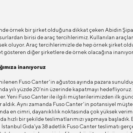
ünde örnek bir şirket olduğuna dikkat çeken Abidin Şipa
urlardan birisi de araç tercihlerimiz. Kullanılan araçla
ksek oluyor. Araç tercihlerimizle de hep örnek şirket 
et gösteren diğer şirketlere de örnek olacağına inanıyor
cağımıza inanıyoruz
nilenen Fuso Canter’in ağustos ayında pazara sunulduğ
da yılı yüzde 20’nin üzerinde kapatmayı hedefliyoruz. F
ler. Yeni Fuso Canter ile ilgili müşterilerimizden ilk gü
ler aldık. Aynı zamanda Fuso Canter’in potansiyel müşter
nda en cimri, dayanıklılık noktasında çok yüksek veriml
da hızlı bir şekilde teslimatlarımızı yapmaya başladık.
n İstanbul Gıda’ya 38 adetlik Fuso Canter teslimatı ger