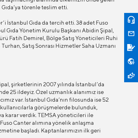
 Gıda’ya törenle teslim etti.
i İstanbul Gıda da tercih etti. 38 adet Fuso
bul Gıda Yönetim Kurulu Başkanı Abidin Şipal,
ü Fatih Demirel, Bölge Satış Yöneticileri Ruhi
Turhan, Satış Sonrası Hizmetler Saha Uzmanı
l, şirketlerinin 2007 yılında İstanbul’da
inde 25 ildeyiz. Özel uzmanlık alanımız ise
mız var. İstanbul Gıda’nın filosunda ise 52
a kullanıcılarla görüşmelerde bulunduk,
 karar verdik. TEMSA yöneticileri ile
8 Fuso Canter alımına yönelik anlaşma
zmetine başladı. Kaptanlarımızın ilk geri