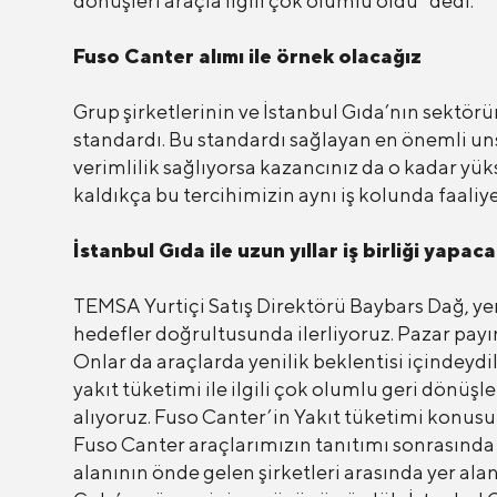
dönüşleri araçla ilgili çok olumlu oldu” dedi.
Fuso Canter alımı ile örnek olacağız
Grup şirketlerinin ve İstanbul Gıda’nın sektör
standardı. Bu standardı sağlayan en önemli uns
verimlilik sağlıyorsa kazancınız da o kadar yü
kaldıkça bu tercihimizin aynı iş kolunda faaliy
İstanbul Gıda ile uzun yıllar iş birliği yapa
TEMSA Yurtiçi Satış Direktörü Baybars Dağ, ye
hedefler doğrultusunda ilerliyoruz. Pazar payın
Onlar da araçlarda yenilik beklentisi içindeydi
yakıt tüketimi ile ilgili çok olumlu geri dönüş
alıyoruz. Fuso Canter’in Yakıt tüketimi konusu
Fuso Canter araçlarımızın tanıtımı sonrasında 
alanının önde gelen şirketleri arasında yer ala