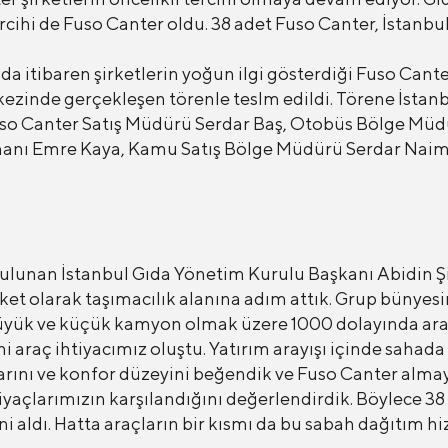
ercihi de Fuso Canter oldu. 38 adet Fuso Canter, İstanbul
itibaren şirketlerin yoğun ilgi gösterdiği Fuso Canter’
kezinde gerçekleşen törenle teslm edildi. Törene İstan
so Canter Satış Müdürü Serdar Baş, Otobüs Bölge Müdür
anı Emre Kaya, Kamu Satış Bölge Müdürü Serdar Naim 
lunan İstanbul Gıda Yönetim Kurulu Başkanı Abidin Şipa
irket olarak taşımacılık alanına adım attık. Grup bünyes
üyük ve küçük kamyon olmak üzere 1000 dolayında aracı
i araç ihtiyacımız oluştu. Yatırım arayışı içinde sahad
ını ve konfor düzeyini beğendik ve Fuso Canter almaya
iyaçlarımızın karşılandığını değerlendirdik. Böylece 3
 aldı. Hatta araçların bir kısmı da bu sabah dağıtım hi