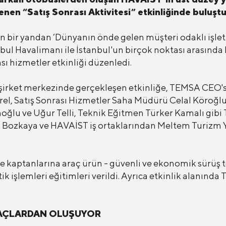
en “Satış Sonrası Aktivitesi” etkinliğinde buluştu
ken bir yandan ’Dünyanın önde gelen müşteri odaklı işl
ul Havalimanı ile İstanbul'un birçok noktası arasında
sı hizmetler etkinliği düzenledi.
irket merkezinde gerçekleşen etkinliğe, TEMSA CEO's
rel, Satış Sonrası Hizmetler Saha Müdürü Celal Köroğlu
oğlu ve Uğur Telli, Teknik Eğitmen Türker Kamalı gibi
n Bozkaya ve HAVAİST iş ortaklarından Meltem Turizm 
kaptanlarına araç ürün - güvenli ve ekonomik sürüş tekn
 işlemleri eğitimleri verildi. Ayrıca etkinlik alanınd
RAÇLARDAN OLUŞUYOR