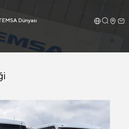
TEMSA Dünyası
ği