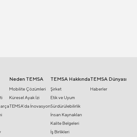
Neden TEMSA
TEMSA Hakkında
TEMSA Dünyası
Mobilite Çözümleri
Şirket
Haberler
ti
Küresel Ayak İzi
Etik ve Uyum
Parça
TEMSA'da İnovasyon
Sürdürülebilirlik
i
İnsan Kaynakları
Kalite Belgeleri
y
İş Birlikleri