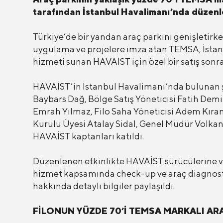
tarafından İstanbul Havalimanı’nda düzenlen
Türkiye’de bir yandan araç parkını genişletir
uygulama ve projelere imza atan TEMSA, İstanb
hizmeti sunan HAVAİST için özel bir satış sonra
HAVAİST’in İstanbul Havalimanı’nda bulunan ş
Baybars Dağ, Bölge Satış Yöneticisi Fatih Demi
Emrah Yılmaz, Filo Saha Yöneticisi Adem Kıran
Kurulu Üyesi Atalay Sidal, Genel Müdür Volka
HAVAİST kaptanları katıldı.
Düzenlenen etkinlikte HAVAİST sürücülerine ve 
hizmet kapsamında check-up ve araç diagnostik
hakkında detaylı bilgiler paylaşıldı.
FİLONUN YÜZDE 70’İ TEMSA MARKALI A