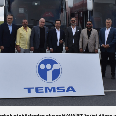
arkalı otobüslerden oluşan HAVAİST’in üst düzey y