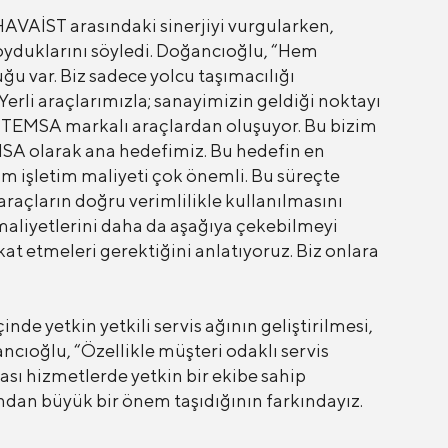
AVAİST arasındaki sinerjiyi vurgularken,
oyduklarını söyledi. Doğancıoğlu, “Hem
u var. Biz sadece yolcu taşımacılığı
Yerli araçlarımızla; sanayimizin geldiği noktayı
ı TEMSA markalı araçlardan oluşuyor. Bu bizim
 TEMSA olarak ana hedefimiz. Bu hedefin en
lam işletim maliyeti çok önemli. Bu süreçte
 araçların doğru verimlilikle kullanılmasını
 maliyetlerini daha da aşağıya çekebilmeyi
kat etmeleri gerektiğini anlatıyoruz. Biz onlara
inde yetkin yetkili servis ağının geliştirilmesi,
cıoğlu, “Özellikle müşteri odaklı servis
ası hizmetlerde yetkin bir ekibe sahip
ından büyük bir önem taşıdığının farkındayız.