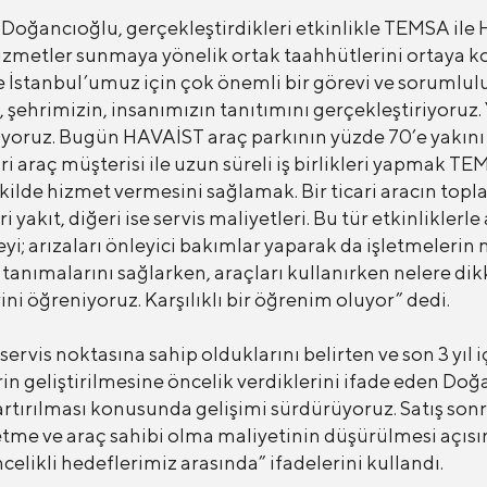
ğancıoğlu, gerçekleştirdikleri etkinlikle TEMSA ile H
hizmetler sunmaya yönelik ortak taahhütlerini ortaya k
stanbul’umuz için çok önemli bir görevi ve sorumluluğ
 şehrimizin, insanımızın tanıtımını gerçekleştiriyoruz. 
riyoruz. Bugün HAVAİST araç parkının yüzde 70’e yakın
cari araç müşterisi ile uzun süreli iş birlikleri yapmak
ekilde hizmet vermesini sağlamak. Bir ticari aracın top
yakıt, diğeri ise servis maliyetleri. Bu tür etkinliklerle
i; arızaları önleyici bakımlar yaparak da işletmelerin
 tanımalarını sağlarken, araçları kullanırken nelere dik
ini öğreniyoruz. Karşılıklı bir öğrenim oluyor” dedi.
servis noktasına sahip olduklarını belirten ve son 3 yıl iç
 geliştirilmesine öncelik verdiklerini ifade eden Doğan
rtırılması konusunda gelişimi sürdürüyoruz. Satış sonr
letme ve araç sahibi olma maliyetinin düşürülmesi açıs
celikli hedeflerimiz arasında” ifadelerini kullandı.