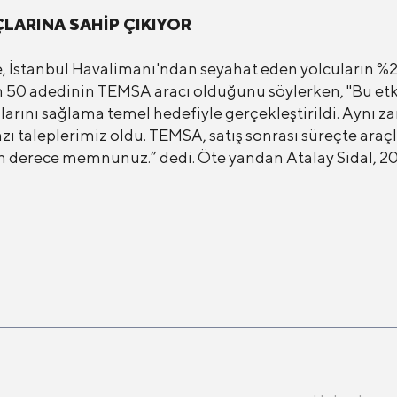
LARINA SAHİP ÇIKIYOR
, İstanbul Havalimanı'ndan seyahat eden yolcuların %2
n 50 adedinin TEMSA aracı olduğunu söylerken, "Bu etk
larını sağlama temel hedefiyle gerçekleştirildi. Aynı z
 taleplerimiz oldu. TEMSA, satış sonrası süreçte araçla
 derece memnunuz.” dedi. Öte yandan Atalay Sidal, 2023