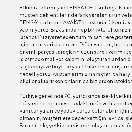
Etkinlikte konuşan TEMSA CEO'su Tolga Kaan Do
müşteri beklentilerinde fark yaratan ürün ve 
TEMSA’nın hem HAVAİST’in aslında ülkemiz ve İ
yapmıyoruz. Biz aslında hep birlikte, ülkemizin,
İstanbul’u ziyaret eden tüm misafirlere göste
için gurur verici bir oran. Diğer yandan, her ti
önemli parçası, araçların uzun süreli verimli ş
işletmede maliyet kalemini oluşturanlardan biri 
sağlamayı ve böylece yakıt tüketimini düşürmey
hedefliyoruz. Kaptanlarımızın araçları daha iyi
bilgiler aktarırken onların da bizlerden istekler
Türkiye genelinde 70, yurtdışında ise 44 yetkili 
müşteri memnuniyeti odaklı ürün ve hizmetlerin
kampanyaları ve yedek parça bulunabilirliğin a
olmanın, müşterilere değer kattığını ayrıca iş
Bu nedenle, yetkin servislerin oluşturulması ön