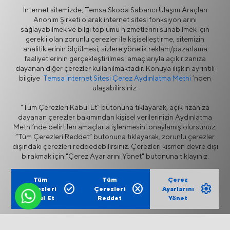
Daha fazla
İnternet sitemizde, Temsa Skoda Sabancı Ulaşım Araçları
Anonim Şirketi olarak internet sitesi fonksiyonlarını
sağlayabilmek ve bilgi toplumu hizmetlerini sunabilmek için
gerekli olan zorunlu çerezler ile kişiselleştirme, sitemizin
Haberler
analitiklerinin ölçülmesi, sizlere yönelik reklam/pazarlama
faaliyetlerinin gerçekleştirilmesi amaçlarıyla açık rızanıza
dayanan diğer çerezler kullanılmaktadır. Konuya ilişkin ayrıntılı
bilgiye
Temsa İnternet Sitesi Çerez Aydınlatma Metni
’nden
ulaşabilirsiniz.
"Tüm Çerezleri Kabul Et" butonuna tıklayarak, açık rızanıza
dayanan çerezler bakımından kişisel verilerinizin Aydınlatma
Metni’nde belirtilen amaçlarla işlenmesini onaylamış olursunuz.
Bilgi Güvenliği Politikası
Bilgi Toplumu Hizmetleri
“Tüm Çerezleri Reddet” butonuna tıklayarak, zorunlu çerezler
Yasal Uyarı
Gizlilik
dışındaki çerezleri reddedebilirsiniz. Çerezleri kısmen devre dışı
Çerez Politikası
Tedarikçi Portalı
bırakmak için "Çerez Ayarlarını Yönet" butonuna tıklayınız.
Etik İhbar Hattı
İletişim Formu
Fiyat Listesi
Tüm
Tüm
Çerez
check_circle
cancel
settings
Çerezleri
Çerezleri
Ayarlarını
Kabul Et
Reddet
Yönet
TEMSA, kesintisiz bir yaşam için yenilikçi ve kişiye özel çözümler
sunan, insan odaklı mobilite sağlayıcısıdır.