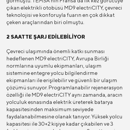
görmüştü. TEMSA’nın Fransa’da ilk kez görücüye
çıkan elektrikli otobüsü MD9 electriCITY, çevreci
teknolojisi ve konforuyla fuarın en çok dikkat
çeken araçlarından biri olmuştu.
2 SAATTE ŞARJ EDİLEBİLİYOR
Çevreci ulaşımında önemli katkı sunması
hedeflenen MD9 electriCITY, Avrupa Birliği
normlarına uyumlu ekipmanları, ulaşım
sistemine entegre yolcu bilgilendirme
ekipmanları ile erişilebilir ve güvenli bir ulaşım
çözümü sunuyor. Programlanabilir rejenerasyon
özelliği ile MD9 electriCITY aynı zamanda, aracın
yolculuk esnasında elektrik üreterek batarya
kapasitesinden maksimum seviyede
faydalanabilmesine olanak tanıyor. Yüksek yolcu
kapasitesi ile 30+2 kişiye kadar çıkabilen ve 3