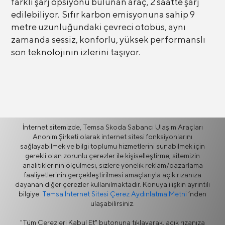
farklı şarj opsiyonu bulunan araç, 2 saatte şarj
edilebiliyor. Sıfır karbon emisyonuna sahip 9
metre uzunluğundaki çevreci otobüs, aynı
zamanda sessiz, konforlu, yüksek performanslı
son teknolojinin izlerini taşıyor.
Daha fazla
İnternet sitemizde, Temsa Skoda Sabancı Ulaşım Araçları
Anonim Şirketi olarak internet sitesi fonksiyonlarını
sağlayabilmek ve bilgi toplumu hizmetlerini sunabilmek için
gerekli olan zorunlu çerezler ile kişiselleştirme, sitemizin
Haberler
analitiklerinin ölçülmesi, sizlere yönelik reklam/pazarlama
faaliyetlerinin gerçekleştirilmesi amaçlarıyla açık rızanıza
dayanan diğer çerezler kullanılmaktadır. Konuya ilişkin ayrıntılı
bilgiye
Temsa İnternet Sitesi Çerez Aydınlatma Metni
’nden
ulaşabilirsiniz.
"Tüm Çerezleri Kabul Et" butonuna tıklayarak, açık rızanıza