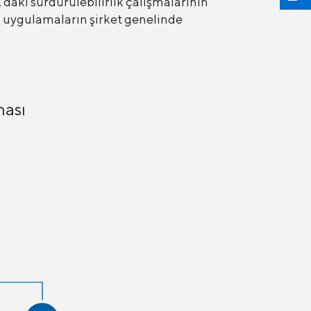
daki sürdürülebilirlik çalışmalarının
yi uygulamaların şirket genelinde
ması