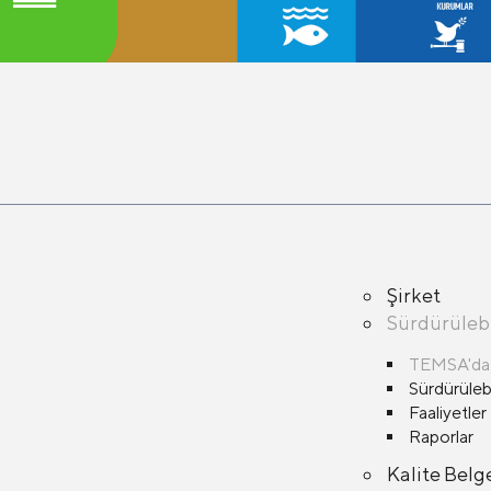
Şirket
Sürdürülebi
TEMSA'da S
Sürdürülebi
Faaliyetler
Raporlar
Kalite Belg