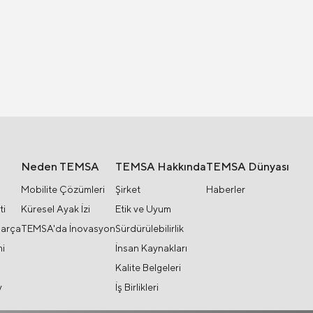
Neden TEMSA
TEMSA Hakkında
TEMSA Dünyası
Mobilite Çözümleri
Şirket
Haberler
ti
Küresel Ayak İzi
Etik ve Uyum
Parça
TEMSA'da İnovasyon
Sürdürülebilirlik
i
İnsan Kaynakları
Kalite Belgeleri
y
İş Birlikleri