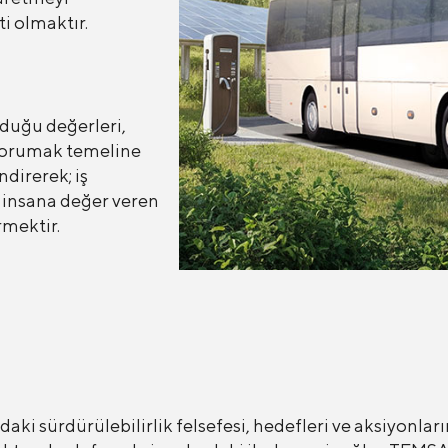
i olmaktır.
lduğu değerleri,
e korumak temeline
direrek; iş
k insana değer veren
rmektir.
aki sürdürülebilirlik felsefesi, hedefleri ve aksiyonl