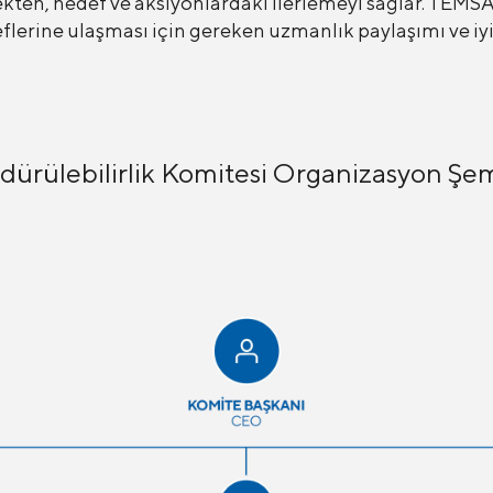
kten, hedef ve aksiyonlardaki ilerlemeyi sağlar. TEMSA’
deflerine ulaşması için gereken uzmanlık paylaşımı ve i
dürülebilirlik Komitesi Organizasyon Şe