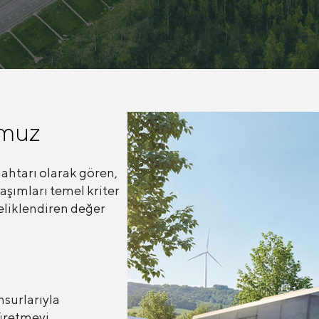
umuz
nahtarı olarak gören,
aşımları temel kriter
eliklendiren değer
nsurlarıyla
 üretmeyi