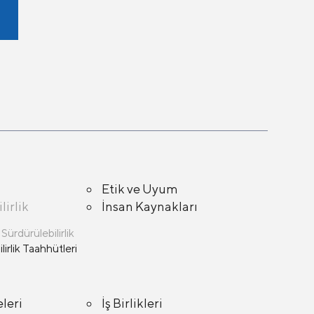
Etik ve Uyum
lirlik
İnsan Kaynakları
ürdürülebilirlik
lirlik Taahhütleri
eleri
İş Birlikleri