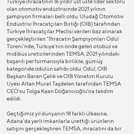
Türkiye ihracatının 16 yıldır üst üste lider sektörü
olan otomotiv endüstrisinde 2021 yılının
şampiyon firmaları belli oldu. Uludağ Otomotiv
Endüstrisi İhracatçıları Birliği (OİB) tarafından
Türkiye İhracatçılar Meclisi verileri baz alınarak
gerçekleştirilen “İhracatın Şampiyonları Ödül
Töreni’nde, Türkiye’nin önde gelen otobüs ve
midibüs üreticilerinden TEMSA, 2021 yılındaki
başarılı performansıyla birlikte, gümüş
kategoride ödülün sahibi oldu. Ödül, OİB
Başkanı Baran Çelik ve OİB Yönetim Kurulu
Üyesi Altan Murat Taşdelen tarafından TEMSA
CEO’su Tolga Kaan Doğancıoğlu’na takdim
edildi.
Geçtiğimiz yıl dünyanın 18 farklı ülkesine,
Adana’da yerli imkanlarla ürettiği ürünlerin
satışını gerçekleştiren TEMSA, ihracatını da bir