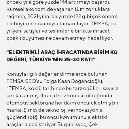
önceki yıla göre yüzde 144 artırmayı başardı.
Küresel ekonomide yaşanan tüm zorluklara
rağmen, 2021 yılını da yüzde 122 gibi çok önemli
bir büyüme rakamıyla tamamlayan TEMSA, bu
yıl yeni satışlar ve teslimlerle birlikte ihracat
odaklı büyümesine devam etmeyi hedefliyor.
“ELEKTRİKLİ ARAÇ İHRACATINDA BİRİM KG
DEĞERİ, TÜRKİYE’NİN 25-30 KATI”
Konuyla ilgili değerlendirmelerde bulunan
TEMSA CEO’su Tolga Kaan Doğancıoğlu,
“TEMSA, köklü tarihinde bu tarz ödülleri sayısız
kez kazanmış; ihracat söz konusu olduğunda
otomotiv sektörüne her daim öncülük etmiş bir
marka. Şimdi de teknoloji ve inovasyonla
güçlendirdiği bu öncü konumunu elektrikli
araçlarla pekiştiriyor. Bugün İsveç, Çek